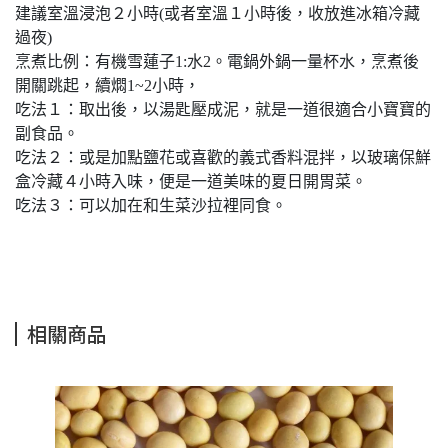
建議室溫浸泡２小時(或者室溫１小時後，收放進冰箱冷藏
過夜)
烹煮比例：有機雪蓮子1:水2。電鍋外鍋一量杯水，烹煮後
開關跳起，續燜1~2小時，
吃法１：取出後，以湯匙壓成泥，就是一道很適合小寶寶的
副食品。
吃法２：或是加點鹽花或喜歡的義式香料混拌，以玻璃保鮮
盒冷藏４小時入味，便是一道美味的夏日開胃菜。
吃法３：可以加在和生菜沙拉裡同食。
相關商品