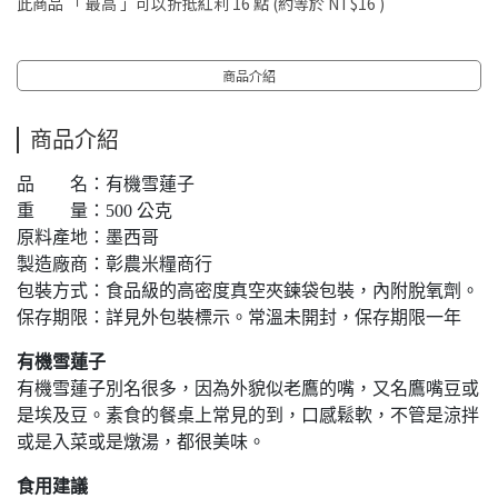
此商品 「 最高 」可以折抵紅利
16
點 (約等於
NT$16
)
商品介紹
商品介紹
品 名：有機雪蓮子
重 量：500 公克
原料產地：墨西哥
製造廠商：彰農米糧商行
包裝方式：食品級的高密度真空夾鍊袋包裝，內附脫氧劑。
保存期限：詳見外包裝標示。常溫未開封，保存期限一年
有機雪蓮子
有機雪蓮子別名很多，因為外貌似老鷹的嘴，又名鷹嘴豆或
是埃及豆。素食的餐桌上常見的到，口感鬆軟，不管是涼拌
或是入菜或是燉湯，都很美味。
食用建議