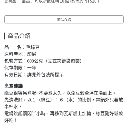
此商品 「 最高 」可以折抵紅利
10
點 (約等於
NT$10
)
商品介紹
商品介紹
品 名：毛綠豆
原料產地：印尼
包裝方式：600公克（立式夾鏈袋包裝）
保存期限：一年
有效日期：詳見外包裝所標示
烹煮建議
綠豆很容易煮喔~不要煮太久，以免豆殼全浮在湯面上。
先清洗好，以１（綠豆）：６（水）的比例，電鍋外只要放
半杯水，
電鍋跳起續悶半小時，再移到瓦斯爐上加糖，綠豆剛好鬆軟
好吃！