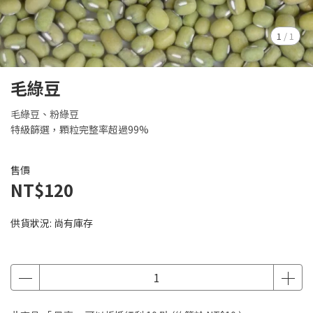
1
/
1
毛綠豆
毛綠豆、粉綠豆
特級篩選，顆粒完整率超過99%
售價
NT$120
供貨狀況:
尚有庫存