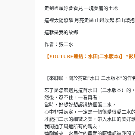
走到盡頭妳會看見 一塊美麗的土地
這裡太陽照耀 月亮走過 山風吹起 群山環抱
這就是我的故鄉
作者：張二水
【YOUTUBE連結：水田(二水版本)】 
【來聊聊，關於剪輯"水田-二水版本"的作
忘了是怎麼遇見這首水田（二水版本）的
然後，忍不住，一看再看，
當時，好想好想認識這個張二水，
心中非常肯定，一定是一個很愛很愛二水
才能把二水的細微之美，帶入水田的美好
我問遍了周遭所有的親友，
連剛搬來二水居住的農武的阿達都被我問