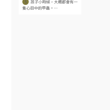
5
孩子小時候，大概都會有一
隻心目中的甲蟲。⋯