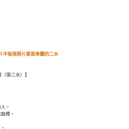
*影片中每張照片都是美麗的二水
者（張二水）】
，
的人，
歌曲裡，
了，