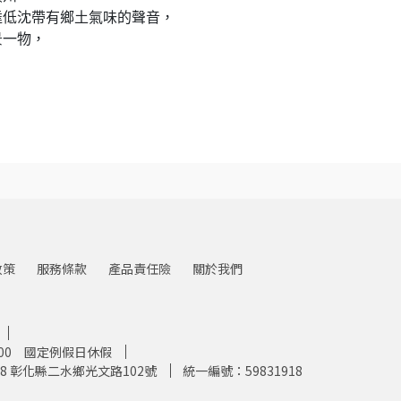
達低沈帶有鄉土氣味的聲音，
景一物，
政策
服務條款
產品責任險
關於我們
12:00 國定例假日休假
18 彰化縣二水鄉光文路102號
統一編號：59831918