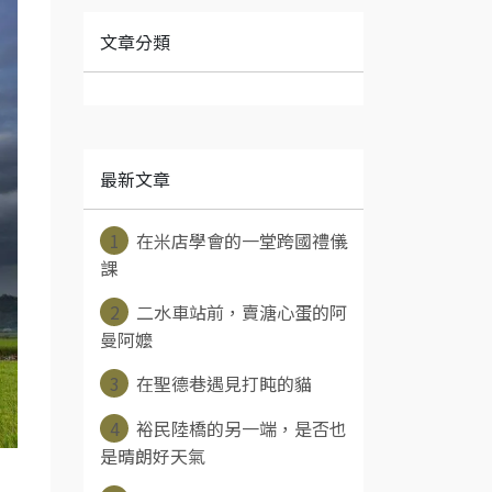
文章分類
最新文章
1
在米店學會的一堂跨國禮儀
課
2
二水車站前，賣溏心蛋的阿
曼阿嬤
3
在聖德巷遇見打盹的貓
4
裕民陸橋的另一端，是否也
是晴朗好天氣