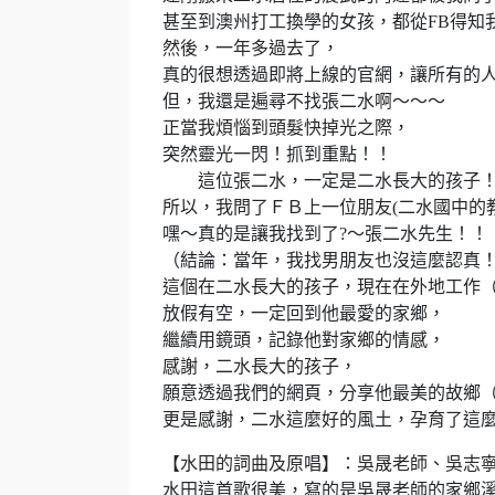
甚至到澳州打工換學的女孩，都從FB得知
然後，一年多過去了，
真的很想透過即將上線的官網，讓所有的
但，我還是遍尋不找張二水啊～～～
正當我煩惱到頭髮快掉光之際，
突然靈光一閃！抓到重點！！
這位張二水，一定是二水長大的孩子
所以，我問了ＦＢ上一位朋友(二水國中的教
嘿～真的是讓我找到了?～張二水先生！！
（結論：當年，我找男朋友也沒這麼認真
這個在二水長大的孩子，現在在外地工作（＊
放假有空，一定回到他最愛的家鄉，
繼續用鏡頭，記錄他對家鄉的情感，
感謝，二水長大的孩子，
願意透過我們的網頁，分享他最美的故鄉
更是感謝，二水這麼好的風土，孕育了這
【水田的詞曲及原唱】：吳晟老師、吳志
水田這首歌很美，寫的是吳晟老師的家鄉