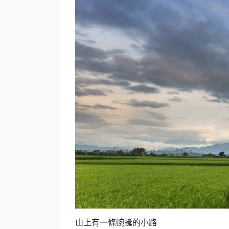
山上有一條蜿蜒的小路