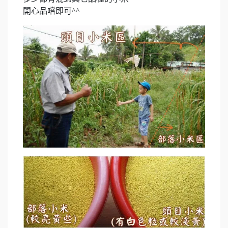
開心品嚐即可^^