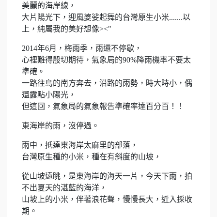
美麗的海岸線，
大片陽光下，迎風婆娑起舞的台灣原生小米.......以
上，純屬我的美好想像><"
2014年6月，梅雨季，雨還不停歇，
心裡難得殷切期待，氣象局的90%降雨機率不要太
準確。
一路往島的南方奔去，沿路的雨勢，時大時小，偶
還露點小陽光，
但這回，氣象局的氣象報告準確率達百分百！！
東海岸的雨，沒停過。
雨中，抵達東海岸太麻里的部落，
台灣原生種的小米，種在有斜度的山坡，
從山坡遠眺，是東海岸的海天一片，今天下雨，拍
不出夏天的湛藍的海洋，
山坡上的小米，伴著浪花聲，慢慢長大，近入採收
期。