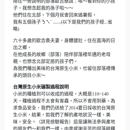
陪在一旁說明的部落歐吉桑說：唉～看到你的小孩
子，我想念起我的孫子啦～～
他們住在北部，下個月就會回來過暑假，
我有五個孫子ㄋㄟˋ .......(以下是我們的孩子經...省
略)
六十多歲的歐吉桑夫妻，身體健壯，住在面海的日
出之鄉，
在他成長的故鄉（部落）陪伴部落裡年邁的老母
親，也想念北部定居的孩子們，
為我們種出美味的台灣原生小米，也留住部落裡傳
承的頭目小米～
台灣原生小米碾製過程說明
小米的種植到可以收成的過程，大概是110~140
天，種植過程不太會有害蟲，所以不會用到藥，為
求食品安全，我們仍送檢了2014夏日採收的台灣原
生小米，結果，如我們了解的產地狀況一樣，美
味。安全。（詳見檢驗報告）這是讓無法參與產地
的朋友們～和我們一樣，由衷感謝辛苦的部落耕種