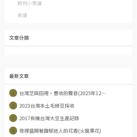
穀物小常識
食譜
文章分類
最新文章
1
台灣芝麻田裡，豐收的聲音(2025年12⋯
2
2023台灣本土毛綠豆採收
3
2017有機台灣大豆生產記錄
4
夜裡盛開著馥郁迷人的花香(火龍果花)