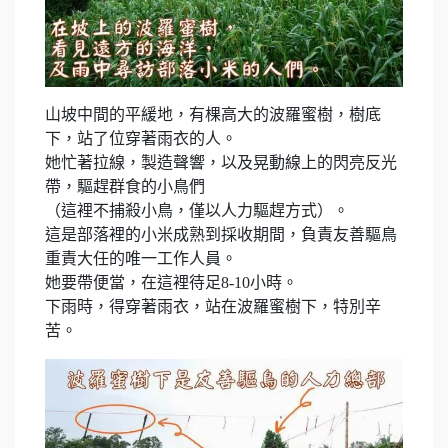
山坡中間的平緩地，有棵高大的波羅蜜樹，樹底
下，站了位穿著雨衣的人。
她忙著拉線，製造聲響，以及晃動線上的閃亮反光
帶，驅趕群食的小鳥們
（這裡不捕殺小鳥，僅以人力驅趕方式）。
這是部落裡的小米成熟到採收期間，負責友善驅鳥
重責大任的唯一工作人員。
她要帶便當，在這裡待足8-10小時。
下雨時，得穿著雨衣，站在波羅蜜樹下，特別辛
苦。