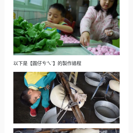
以下是【圓仔ㄘㄟˋ】的製作過程