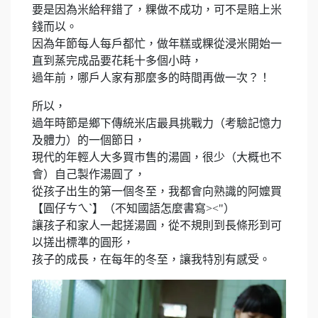
要是因為米給秤錯了，粿做不成功，可不是賠上米
錢而以。
因為年節每人每戶都忙，做年糕或粿從浸米開始一
直到蒸完成品要花耗十多個小時，
過年前，哪戶人家有那麼多的時間再做一次？！
所以，
過年時節是鄉下傳統米店最具挑戰力（考驗記憶力
及體力）的一個節日，
現代的年輕人大多買巿售的湯圓，很少（大概也不
會）自己製作湯圓了，
從孩子出生的第一個冬至，我都會向熟識的阿嬤買
【圓仔ㄘㄟˋ】（不知國語怎麼書寫><"）
讓孩子和家人一起搓湯圓，從不規則到長條形到可
以搓出標準的圓形，
孩子的成長，在每年的冬至，讓我特別有感受。