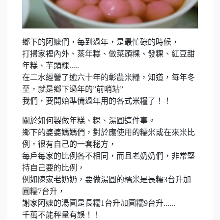
鄉下的阿嬤們，每到過年，是最忙碌的時候，
打掃家裡內外、蒸年糕、做菜頭粿、發粿、紅豆甜
年糕、芋頭粿.....
在二水經營了逾六十年的彰農米糧，知道，每年冬
至，就是鄉下過年的”前哨站”
我們，要開始準備過年用的各式米糧了！！
關於如何製做年糕、粿、湯圓這件事。
鄉下的婆婆媽媽們，對於應使用的糯米或在來米比
例，很有自己的一套秘方，
每戶每家的比例各不相同，而且老奶奶們，非常堅
持自己要的比例，
例如陳家老奶奶，要做湯圓的糯米是長糯3台升加
圓糯7台升，
謝家阿嬤的湯圓是長糯1台升加圓糯9台升......
千萬不能秤量有誤！！