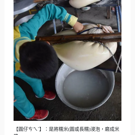
【圓仔ㄘㄟˋ】：是將糯米(圓或長糯)浸泡，磨成米