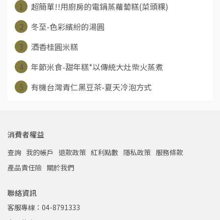
1
超簡單!!用廚房的電鍋蒸蘿蔔糕(菜頭粿)
2
冬至-色彩繽紛的湯圓
3
酒香桂圓米糕
4
年節米食-甜年糕*以傳統大灶柴火蒸煮
5
有機台灣青仁黑豆茶-夏天冷泡方式
消費者權益
查詢
我的帳戶
退款政策
紅利點數
隱私政策
服務條款
產品責任險
關於我們
聯絡資訊
客服專線：04-8791333