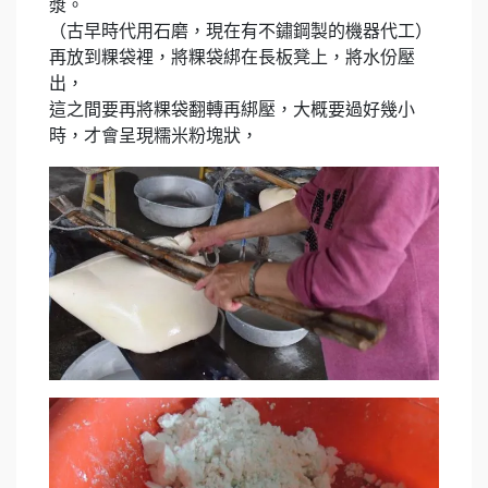
漿。
（古早時代用石磨，現在有不鏽鋼製的機器代工）
再放到粿袋裡，將粿袋綁在長板凳上，將水份壓
出，
這之間要再將粿袋翻轉再綁壓，大概要過好幾小
時，才會呈現糯米粉塊狀，